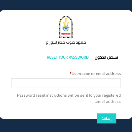
تجاوز
إلى
المحتوى
الرئيسي
معهد جنوب مصر للأورام
التبويبات
تسجيل الدخول
RESET YOUR PASSWORD
الأساسية
Username or email address
Password reset instructions will be sent to your registered
email address.