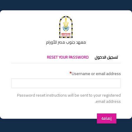
تجاوز
إلى
المحتوى
الرئيسي
معهد جنوب مصر للأورام
التبويبات
تسجيل الدخول
RESET YOUR PASSWORD
الأساسية
Username or email address
Password reset instructions will be sent to your registered
email address.