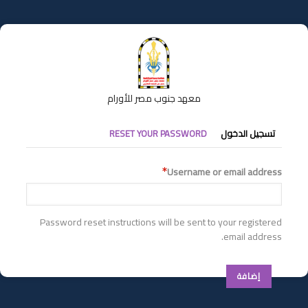
تجاوز
إلى
المحتوى
الرئيسي
معهد جنوب مصر للأورام
التبويبات
تسجيل الدخول
RESET YOUR PASSWORD
الأساسية
Username or email address
Password reset instructions will be sent to your registered
email address.