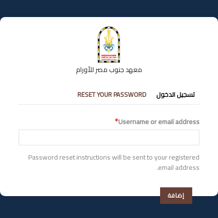
تجاوز
إلى
المحتوى
الرئيسي
معهد جنوب مصر للأورام
التبويبات
تسجيل الدخول
RESET YOUR PASSWORD
الأساسية
Username or email address
Password reset instructions will be sent to your registered
email address.