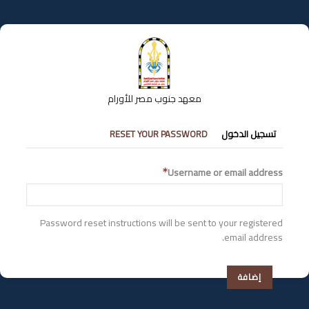
تجاوز
إلى
المحتوى
الرئيسي
معهد جنوب مصر للأورام
التبويبات
تسجيل الدخول
RESET YOUR PASSWORD
الأساسية
Username or email address
Password reset instructions will be sent to your registered
email address.