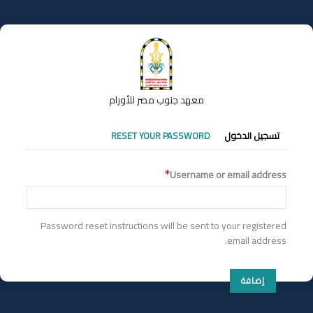
تجاوز
إلى
المحتوى
الرئيسي
معهد جنوب مصر للأورام
التبويبات
تسجيل الدخول
RESET YOUR PASSWORD
الأساسية
Username or email address
Password reset instructions will be sent to your registered
email address.