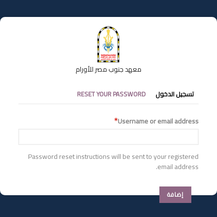
تجاوز
إلى
المحتوى
الرئيسي
معهد جنوب مصر للأورام
التبويبات
تسجيل الدخول
RESET YOUR PASSWORD
الأساسية
Username or email address
Password reset instructions will be sent to your registered
email address.