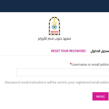
معهد جنوب مصر للأورام
تبويبات
سجيل الدخول
RESET YOUR PASSWORD
أساسية
Username or email addre
Password reset instructions will be sent to your registered email addre