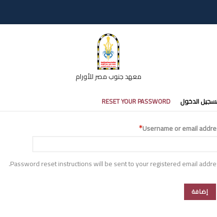
معهد جنوب مصر للأورام
تبويبات
سجيل الدخول
RESET YOUR PASSWORD
أساسية
Username or email addre
Password reset instructions will be sent to your registered email addre