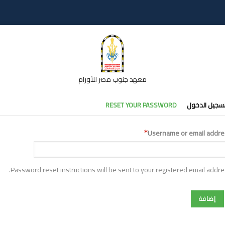
معهد جنوب مصر للأورام
تبويبات
سجيل الدخول
RESET YOUR PASSWORD
أساسية
Username or email addre
Password reset instructions will be sent to your registered email addre