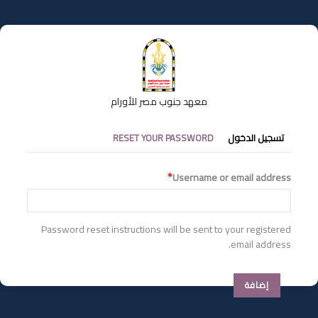
تجاوز
إلى
المحتوى
الرئيسي
معهد جنوب مصر للأورام
التبويبات
تسجيل الدخول
RESET YOUR PASSWORD
الأساسية
Username or email address
Password reset instructions will be sent to your registered
email address.