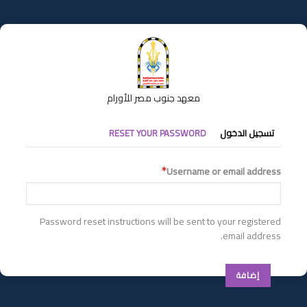
تجاوز
إلى
المحتوى
الرئيسي
معهد جنوب مصر للأورام
التبويبات
تسجيل الدخول
RESET YOUR PASSWORD
الأساسية
Username or email address
Password reset instructions will be sent to your registered
email address.