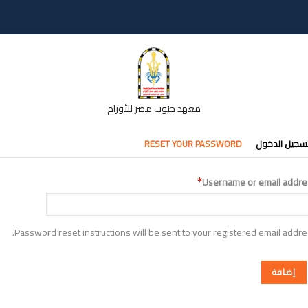
معهد جنوب مصر للأورام
تبويبات
سجيل الدخول
RESET YOUR PASSWORD
أساسية
Username or email addre
Password reset instructions will be sent to your registered email addre