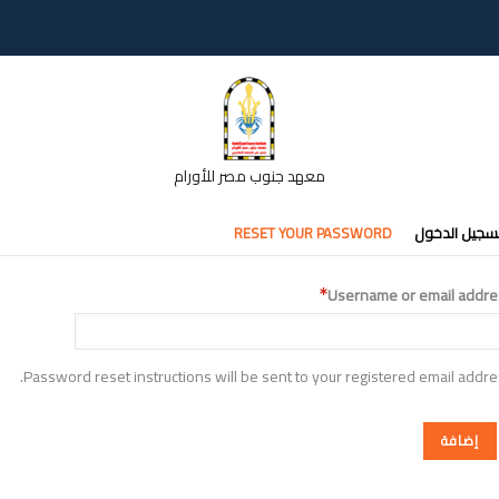
معهد جنوب مصر للأورام
تبويبات
سجيل الدخول
RESET YOUR PASSWORD
أساسية
Username or email addre
Password reset instructions will be sent to your registered email addre