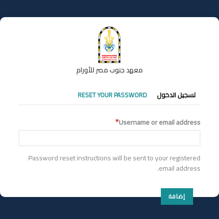
تجاوز
إلى
المحتوى
الرئيسي
معهد جنوب مصر للأورام
التبويبات
تسجيل الدخول
RESET YOUR PASSWORD
الأساسية
Username or email address
Password reset instructions will be sent to your registered
email address.