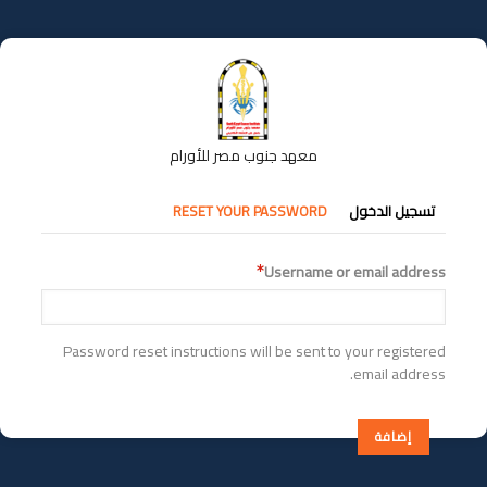
تجاوز
إلى
المحتوى
الرئيسي
معهد جنوب مصر للأورام
التبويبات
تسجيل الدخول
RESET YOUR PASSWORD
الأساسية
Username or email address
Password reset instructions will be sent to your registered
email address.