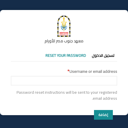
تجاوز
إلى
المحتوى
الرئيسي
معهد جنوب مصر للأورام
التبويبات
تسجيل الدخول
RESET YOUR PASSWORD
الأساسية
Username or email address
Password reset instructions will be sent to your registered
email address.