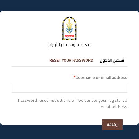
تجاوز
إلى
المحتوى
الرئيسي
معهد جنوب مصر للأورام
التبويبات
تسجيل الدخول
RESET YOUR PASSWORD
الأساسية
Username or email address
Password reset instructions will be sent to your registered
email address.