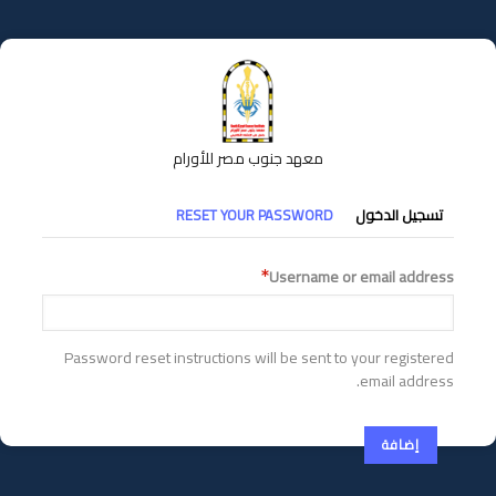
تجاوز
إلى
المحتوى
الرئيسي
معهد جنوب مصر للأورام
التبويبات
تسجيل الدخول
RESET YOUR PASSWORD
الأساسية
Username or email address
Password reset instructions will be sent to your registered
email address.