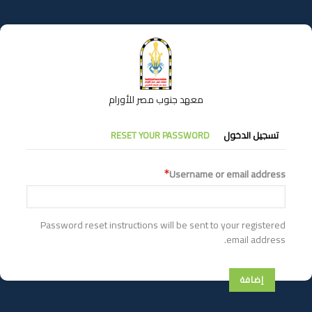
تجاوز
إلى
المحتوى
الرئيسي
معهد جنوب مصر للأورام
التبويبات
تسجيل الدخول
RESET YOUR PASSWORD
الأساسية
Username or email address
Password reset instructions will be sent to your registered
email address.