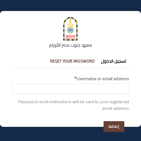
تجاوز
إلى
المحتوى
الرئيسي
معهد جنوب مصر للأورام
التبويبات
تسجيل الدخول
RESET YOUR PASSWORD
الأساسية
Username or email address
Password reset instructions will be sent to your registered
email address.