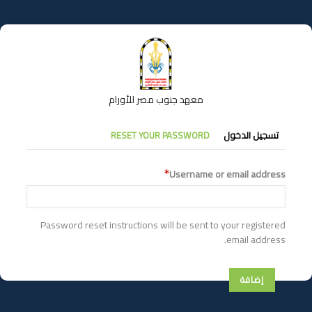
تجاوز
إلى
المحتوى
الرئيسي
معهد جنوب مصر للأورام
التبويبات
تسجيل الدخول
RESET YOUR PASSWORD
الأساسية
Username or email address
Password reset instructions will be sent to your registered
email address.