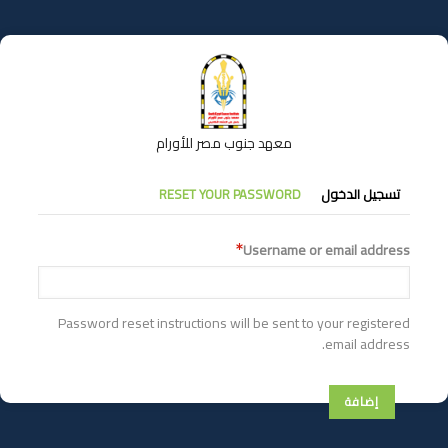
تجاوز
إلى
المحتوى
الرئيسي
معهد جنوب مصر للأورام
التبويبات
تسجيل الدخول
RESET YOUR PASSWORD
الأساسية
Username or email address
Password reset instructions will be sent to your registered
email address.