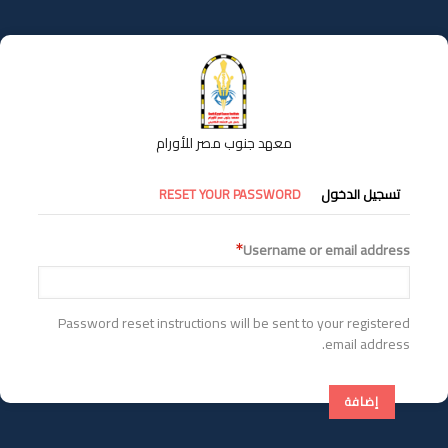
تجاوز
إلى
المحتوى
الرئيسي
معهد جنوب مصر للأورام
التبويبات
تسجيل الدخول
RESET YOUR PASSWORD
الأساسية
Username or email address
Password reset instructions will be sent to your registered
email address.