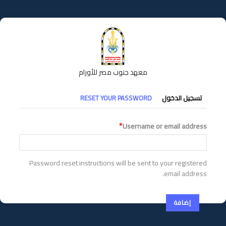
تجاوز
إلى
المحتوى
الرئيسي
معهد جنوب مصر للأورام
التبويبات
تسجيل الدخول
RESET YOUR PASSWORD
الأساسية
Username or email address
Password reset instructions will be sent to your registered
email address.