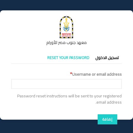
تجاوز
إلى
المحتوى
الرئيسي
معهد جنوب مصر للأورام
التبويبات
تسجيل الدخول
RESET YOUR PASSWORD
الأساسية
Username or email address
Password reset instructions will be sent to your registered
email address.