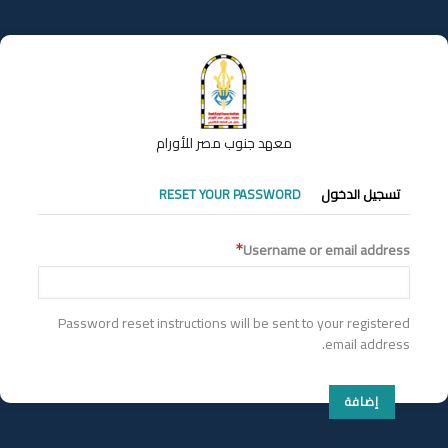
تجاوز
إلى
المحتوى
الرئيسي
معهد جنوب مصر للأورام
التبويبات
تسجيل الدخول
RESET YOUR PASSWORD
الأساسية
Username or email address
Password reset instructions will be sent to your registered
email address.