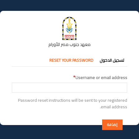
تجاوز
إلى
المحتوى
الرئيسي
معهد جنوب مصر للأورام
التبويبات
تسجيل الدخول
RESET YOUR PASSWORD
الأساسية
Username or email address
Password reset instructions will be sent to your registered
email address.