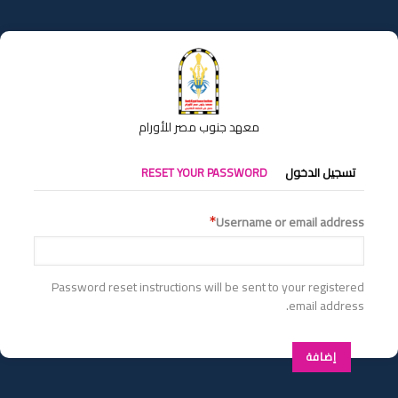
تجاوز
إلى
المحتوى
الرئيسي
معهد جنوب مصر للأورام
التبويبات
تسجيل الدخول
RESET YOUR PASSWORD
الأساسية
Username or email address
Password reset instructions will be sent to your registered
email address.