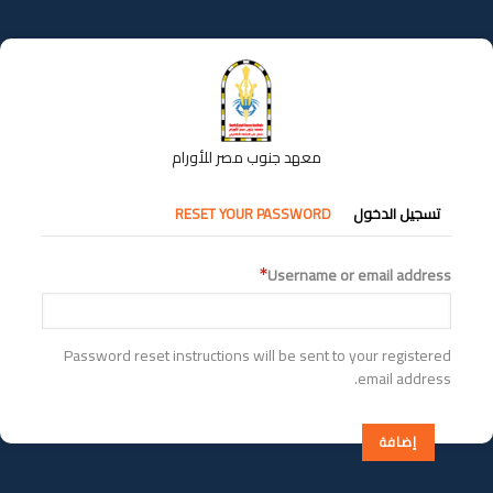
تجاوز
إلى
المحتوى
الرئيسي
معهد جنوب مصر للأورام
التبويبات
تسجيل الدخول
RESET YOUR PASSWORD
الأساسية
Username or email address
Password reset instructions will be sent to your registered
email address.