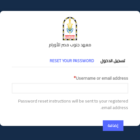
تجاوز
إلى
المحتوى
الرئيسي
معهد جنوب مصر للأورام
التبويبات
تسجيل الدخول
RESET YOUR PASSWORD
الأساسية
Username or email address
Password reset instructions will be sent to your registered
email address.