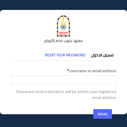
تجاوز
إلى
المحتوى
الرئيسي
معهد جنوب مصر للأورام
التبويبات
تسجيل الدخول
RESET YOUR PASSWORD
الأساسية
Username or email address
Password reset instructions will be sent to your registered
email address.