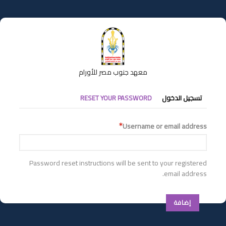
تجاوز
إلى
المحتوى
الرئيسي
معهد جنوب مصر للأورام
التبويبات
تسجيل الدخول
RESET YOUR PASSWORD
الأساسية
Username or email address
Password reset instructions will be sent to your registered
email address.