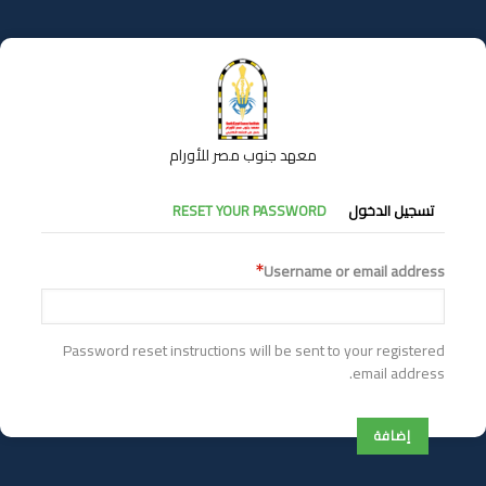
تجاوز
إلى
المحتوى
الرئيسي
معهد جنوب مصر للأورام
التبويبات
تسجيل الدخول
RESET YOUR PASSWORD
الأساسية
Username or email address
Password reset instructions will be sent to your registered
email address.