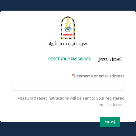
تجاوز
إلى
المحتوى
الرئيسي
معهد جنوب مصر للأورام
التبويبات
تسجيل الدخول
RESET YOUR PASSWORD
الأساسية
Username or email address
Password reset instructions will be sent to your registered
email address.