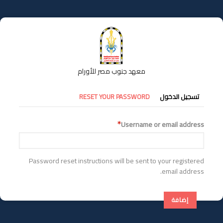
تجاوز
إلى
المحتوى
الرئيسي
معهد جنوب مصر للأورام
التبويبات
تسجيل الدخول
RESET YOUR PASSWORD
الأساسية
Username or email address
Password reset instructions will be sent to your registered
email address.