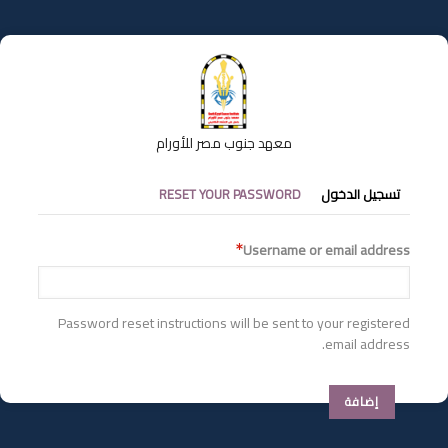
تجاوز
إلى
المحتوى
الرئيسي
معهد جنوب مصر للأورام
التبويبات
تسجيل الدخول
RESET YOUR PASSWORD
الأساسية
Username or email address
Password reset instructions will be sent to your registered
email address.