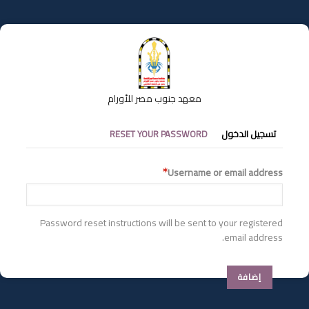
تجاوز
إلى
المحتوى
الرئيسي
معهد جنوب مصر للأورام
التبويبات
تسجيل الدخول
RESET YOUR PASSWORD
الأساسية
Username or email address
Password reset instructions will be sent to your registered
email address.