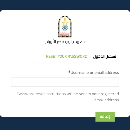
تجاوز
إلى
المحتوى
الرئيسي
معهد جنوب مصر للأورام
التبويبات
تسجيل الدخول
RESET YOUR PASSWORD
الأساسية
Username or email address
Password reset instructions will be sent to your registered
email address.