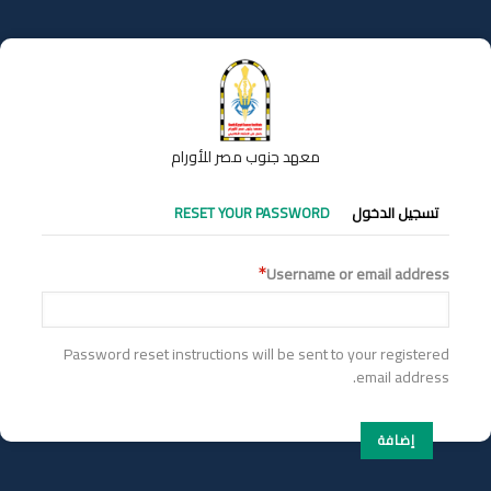
تجاوز
إلى
المحتوى
الرئيسي
معهد جنوب مصر للأورام
التبويبات
تسجيل الدخول
RESET YOUR PASSWORD
الأساسية
Username or email address
Password reset instructions will be sent to your registered
email address.