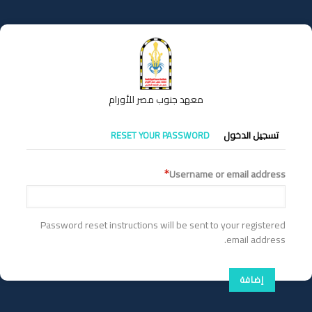
تجاوز
إلى
المحتوى
الرئيسي
معهد جنوب مصر للأورام
التبويبات
تسجيل الدخول
RESET YOUR PASSWORD
الأساسية
Username or email address
Password reset instructions will be sent to your registered
email address.