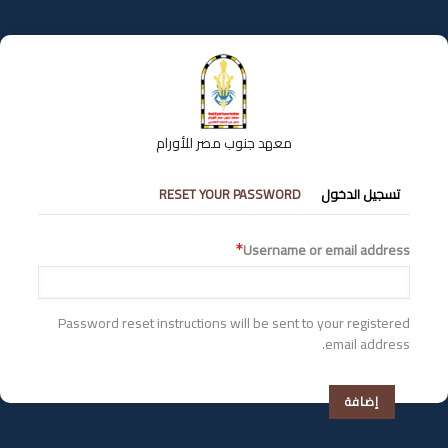
تجاوز
إلى
المحتوى
الرئيسي
معهد جنوب مصر للأورام
التبويبات
تسجيل الدخول
RESET YOUR PASSWORD
الأساسية
Username or email address
Password reset instructions will be sent to your registered
email address.