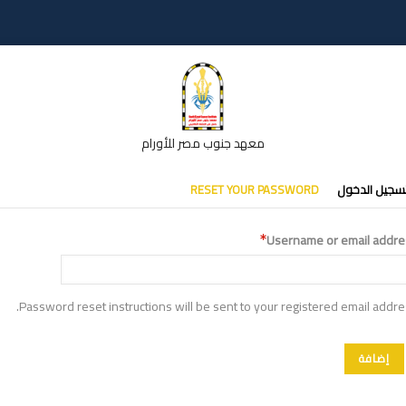
معهد جنوب مصر للأورام
تبويبات
سجيل الدخول
RESET YOUR PASSWORD
أساسية
Username or email addre
Password reset instructions will be sent to your registered email addre