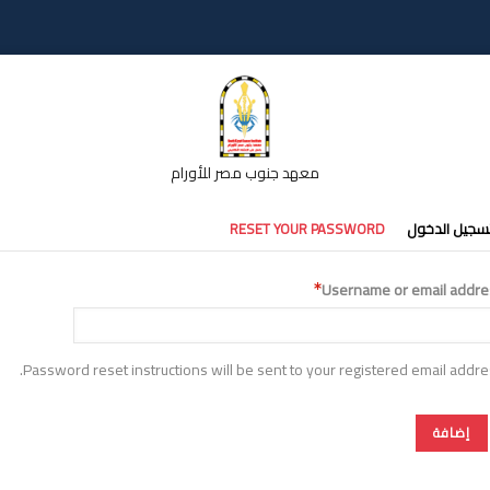
معهد جنوب مصر للأورام
تبويبات
سجيل الدخول
RESET YOUR PASSWORD
أساسية
Username or email addre
Password reset instructions will be sent to your registered email addre