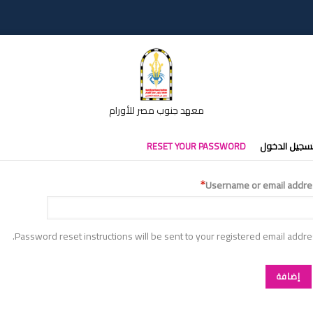
معهد جنوب مصر للأورام
تبويبات
سجيل الدخول
RESET YOUR PASSWORD
أساسية
Username or email addre
Password reset instructions will be sent to your registered email addre