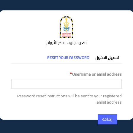
تجاوز
إلى
المحتوى
الرئيسي
معهد جنوب مصر للأورام
التبويبات
تسجيل الدخول
RESET YOUR PASSWORD
الأساسية
Username or email address
Password reset instructions will be sent to your registered
email address.