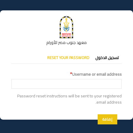
تجاوز
إلى
المحتوى
الرئيسي
معهد جنوب مصر للأورام
التبويبات
تسجيل الدخول
RESET YOUR PASSWORD
الأساسية
Username or email address
Password reset instructions will be sent to your registered
email address.