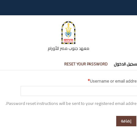
معهد جنوب مصر للأورام
تبويبات
سجيل الدخول
RESET YOUR PASSWORD
أساسية
Username or email addre
Password reset instructions will be sent to your registered email addre