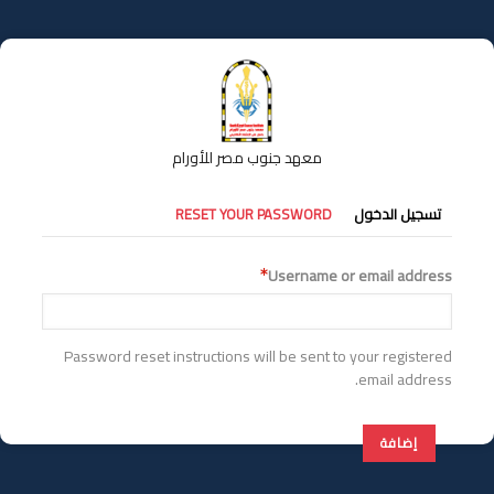
تجاوز
إلى
المحتوى
الرئيسي
معهد جنوب مصر للأورام
التبويبات
تسجيل الدخول
RESET YOUR PASSWORD
الأساسية
Username or email address
Password reset instructions will be sent to your registered
email address.