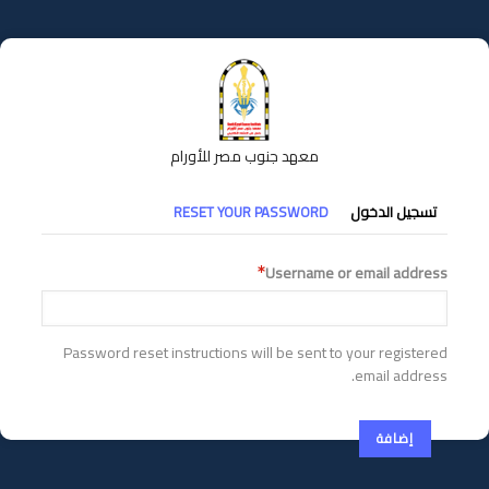
تجاوز
إلى
المحتوى
الرئيسي
معهد جنوب مصر للأورام
التبويبات
تسجيل الدخول
RESET YOUR PASSWORD
الأساسية
Username or email address
Password reset instructions will be sent to your registered
email address.